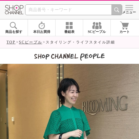
SHOP CHANNEL 
メニュー
商品を探す
本日お買得
番組表
SCピープル
カート
TOP
SCピープル
スタイリング・ライフスタイル詳細