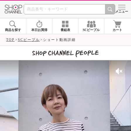
SHOP CHANNEL 
メニュー
商品を探す
本日お買得
番組表
SCピープル
カート
TOP
SCピープル
ショート動画詳細