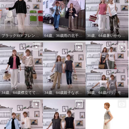
ブラックSSV フレンチシャツにブラックブルゾン so cool!
64歳、36歳雨の北千住迷路散歩
36歳、64歳暑いから ノースリーブ必須‼️暑いから腕は出す‼️
エムズ スタイル 配色ボーダー
シャーリングチュール切替 デザ
インプルオーバー
ブラック
Ｓ
¥0
34歳、64歳襟立ててブルゾンを着る えっ？襟立てない？
34歳、64歳親子なボーダーコーデstyle^_^
34歳、64歳パリ、モンマルトルの階段プリントカットソーを着る。