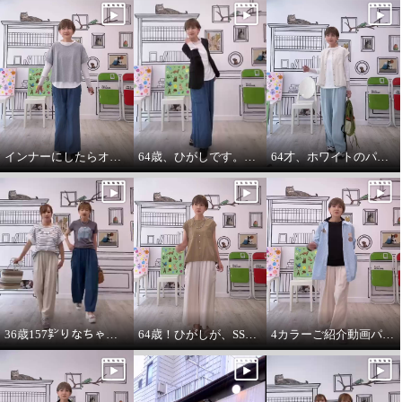
インナーにしたらオールシーズンいけます。インナーパーカー❤️
64歳、ひがしです。わたしの時代は、やっぱりジャケットにパーカーを出す‼️
64才、ホワイトのパーカーインナーはスタイリングに万能です。
36歳157㌢りなちゃんは60㌢丈、64歳163㌢のひがしは65㌢丈を履く
64歳！ひがしが、SSVのベスト最高！推し‼️コーデ
4カラーご紹介動画パーカー付きのインナーは、凄い使えます。