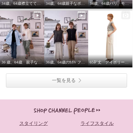
34歳、64歳襟立ててブルゾンを着る えっ？襟立てない？
34歳、64歳親子なボーダーコーデstyle^_^
34歳、64歳パリ、モンマルトルの階段プリントカットソーを着る。
36 歳、64歳 親子な年齢差コーデ
36歳、64歳のSSV フレンチスリーブシャツはジレにもなります。
65㌢丈 アイボリーワイドパンツは、シルエット、履き心地ピカイチ
一覧を見る
スタイリング
ライフスタイル