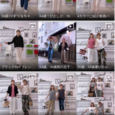
36歳157㌢りなちゃんは60㌢丈、64歳163㌢のひがしは65㌢丈を履く
64歳！ひがしが、SSVのベスト最高！推し‼️コーデ
4カラーご紹介動画パーカー付きのインナーは、凄い使えます。
ブラックSSV フレンチシャツにブラックブルゾン so cool!
64歳、36歳雨の北千住迷路散歩
36歳、64歳暑いから ノースリーブ必須‼️暑いから腕は出す‼️