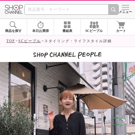
SHOP CHANNEL 
メニュー
商品を探す
本日お買得
番組表
SCピープル
カート
TOP
SCピープル
スタイリング・ライフスタイル詳細