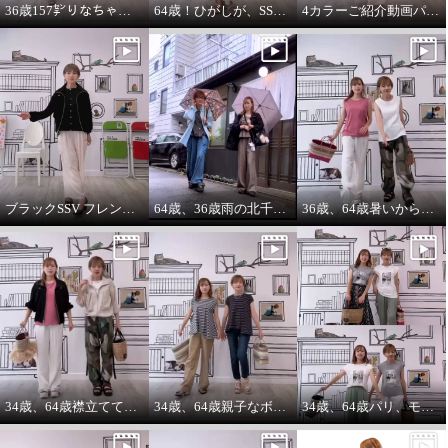
36歳157㌢りなちゃんは60㌢丈、64歳163㌢のひがしは65㌢丈を履く
64歳！ひがしが、SSVのベスト最高！推し‼️コーデ
4カラーご紹介動画パーカー付きのインナーは、凄い使えます。
ブラックSSV フレンチシャツにブラックブルゾン so cool!
64歳、36歳雨の北千住迷路散歩
36歳、64歳暑いから ノースリーブ必須‼️暑いから腕は出す‼️
34歳、64歳襟立ててブルゾンを着る えっ？襟立てない？
34歳、64歳親子なボーダーコーデstyle^_^
34歳、64歳パリ、モンマルトルの階段プリントカットソーを着る。