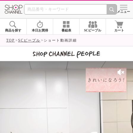
SHOP CHANNEL 
メニュー
商品を探す
本日お買得
番組表
SCピープル
カート
TOP
SCピープル
ショート動画詳細