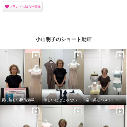
ブランドお知らせ登録
小山明子のショート動画
きれいになろう！ はいていない
きれいになろう！ はいていない
みたい！ 超のびのび 吸水速乾・
みたい！ 超のびのび 吸水速乾・
接触冷感 ショーツ４枚セット
接触冷感 ショーツ４枚セット
夏に嬉しい機能満載！プンギインギョンシリ ーズ
涼しいだけじゃない！小山のこだわり
楽に美しバストメイク＜パターン編＞
ベージュセット
Ｍ
グレーセット
Ｍ
¥0
¥0