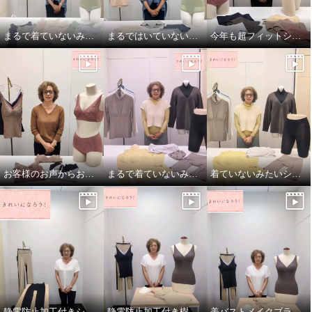
まるで着ていないみたい！超のびのび吸水速乾 付きカップ付きタンクトップ
まるではいていないみたい！超のびのび吸水速乾付きショーツ
今年も超フィットショーツしっかりバージョン！
お客様のお声からお作りしたブラとブラキャミです！
まるで着ていないみたい！でもおしゃれ！
着ていないみたいシリーズ！超のびのび秋冬バージョン
静電防止加工付きシェイプレギンス2枚セット
静電防止加工付き樹脂ワイヤー入り美バストメイクブラキャミ
美バストメイクブラキャミの着方のポイント！