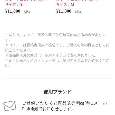
サイズ：
Ｓ
サイズ：
Ｍ
¥11,000
¥11,000
（税込）
（税込）
※写り方によって、実際の商品と色味等が異なる場合がありま
す。
きれいになろう！ ナノファイン
きれいになろう！ ナノファイン
※コメントは投稿者個人の感想です。ご購入の際の目安としてお
１００加工 モダール混ベア天竺
１００加工 モダール混ベア天竺
役立てください。
超フィットショーツ “ソフトバー
超フィットショーツ “ソフトバー
※販売期間外の商品は、使用アイテムに表示されません。
ジョン” ４枚セット
ジョン” ４枚セット
※正しい着用サイズ・カラー等は、使用アイテムをご確認くださ
クレアセット
３Ｌ
クレアセット
４Ｌ
い。
¥0
¥0
使用ブランド
ご登録いただくと商品販売開始時にメール・
Push通知でお知らせします。