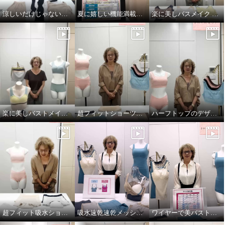
涼しいだけじゃない！小山のこだわり
夏に嬉しい機能満載！プンギインギョンシリ ーズ
楽に美しバスメイク ＜素材編＞
楽に美しバストメイク＜パターン編＞
超フィットショーツソフトバージョン！
ハーフトップのデザインがリニューアル！
超フィット吸水ショーツ
吸水速乾速乾メッシュ ワイヤーで美バストメイク ブラキャミ
ワイヤーで美バストメイクシリーズ サイズの選び方