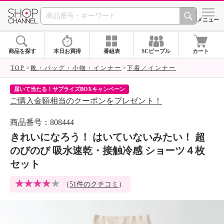
SHOP CHANNEL 
メニュー
商品を探す
本日お買得
番組表
SCピープル
カート
TOP
靴・バッグ・小物・インナー
下着／インナー
届いて当たる！サプライズBOXキャンペーン
ク
ご購入金額相当のクーポンをプレゼント！
ク
商品番号：808444
きれいになろう！ はいていないみたい！ 超
のびのび 吸水速乾・接触冷感 ショーツ４枚
セット
（
51件のクチコミ
）