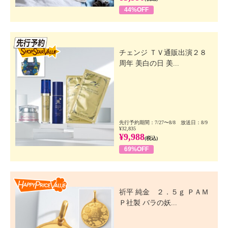
44%OFF
先行SSV
チェンジ ＴＶ通販出演２８
周年 美白の日 美...
先行予約期間：7/27〜8/8 放送日：8/9
¥32,835
¥9,988
(税込)
69%OFF
Happy Price Value
祈平 純金 ２．５ｇ ＰＡＭ
Ｐ社製 バラの妖...