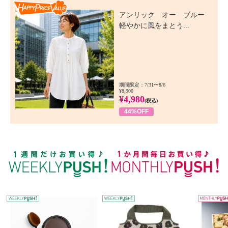
Happy Price Value
アンリック オー ブルー
軽やかに風をまとう...
期間限定：7/31〜8/6
¥8,900
¥4,980
(税込)
44%OFF
WEEKLY PUSH
W