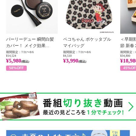
パーリーデュー 瞬間白髪
ペコちゃん ポケッタブル
＜早期
カバー！ メイク効果...
マイバッグ
節 新春
期間限定：7/31〜8/6
期間限定：7/31〜8/6
期間限定：8
¥14,524
¥4,510
¥34,800
¥5,980
¥3,990
¥18,98
(税込)
(税込)
58%OFF
45%OF