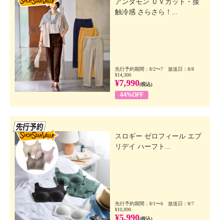
アンダモン ＵＶカット・接
触冷感 さらさら！...
先行予約期間：8/2〜7 放送日：8/8
¥14,300
¥7,990
(税込)
44%OFF
先行SSV
スロギー ゼロフィール エブ
リデイ ハーフト...
先行予約期間：8/1〜6 放送日：8/7
¥10,890
¥5,990
(税込)