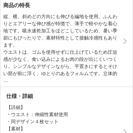
商品の特長
縦、横、斜めどの方向にも伸びる編地を使用。ふんわ
りとエアリーな伸び感が特徴で、薄手で軽やかな着心
地です。吸水速乾加工をほどこしているため、暑い季
節にもぴったりで、素材特性として接触冷感性もあり
ます。
ウエストは、ゴムを使用せずに仕上げているため圧迫
感が少なく、食い込みによるお肉の段が出にくいつく
り。シンプルなデザインながら、平置きにするとそけ
い部が前に浮く、ゆとりのあるフォルムです。立体的
なパターンを採用し、そけい部の楽さを追求しまし
た。クロッチ部分は、綿１００％の天竺素材を用いて
います。洗濯絵表示は、プリント仕様でチクチクしに
仕様・詳細
くい肌当たり。
【詳細】
・ウエスト：伸縮性素材使用
・同デザイン４枚セット
【素材】