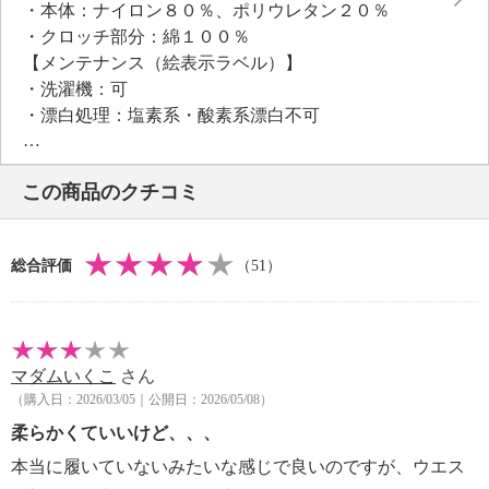
・本体：ナイロン８０％、ポリウレタン２０％
・クロッチ部分：綿１００％
【メンテナンス（絵表示ラベル）】
・洗濯機：可
・漂白処理：塩素系・酸素系漂白不可
・タンブル乾燥：不可
・自然乾燥：日陰の吊り干し
この商品のクチコミ
・アイロン仕上げ：不可
・ドライクリーニング：不可
【メンテナンス（ケアラベル）】
総合評価
（51）
・ネット使用
【原産国（地）】
・中国製
マダムいくこ
さん
※販売色 ：セット内容
（購入日：2026/03/05｜公開日：2026/05/08）
・グレーセット ：チャコールグレー×２、ミディア
ムグレー×１、ブルーグレー×１
柔らかくていいけど、、、
・ベージュセット：ベージュ×２、ピンクベージュ×
本当に履いていないみたいな感じで良いのですが、ウエス
１、モルガグリーン×１