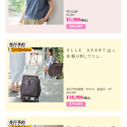
明日以降
¥9,900
¥5,980
(税込)
39%OFF
先行SSV
ＥＬＬＥ ＳＰＯＲＴ はっ
水 取り外してリュ...
先行予約期間：8/4〜6 放送日：8/7
¥44,000
¥18,900
(税込)
57%OFF
先行SSV