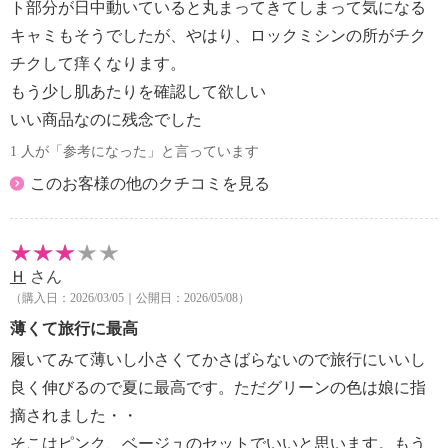
ト部分が日中動いていると丸まってきてしまって気になる
※普段着用しているサイズをお選びください
キャミもそうでしたが、やはり、ロックミシンの所がチク
チクして痒くなります。
もう少し肌あたりを確認して欲しい
いい商品なのに残念でした
1 人が「参考になった」と言っています
このお客様の他のクチコミを見る
Ｈ
さん
（購入日：2026/03/05｜公開日：2026/05/08）
薄くて旅行に最高
履いてみて薄いし小さくてかさばらないので旅行にいいし
良く伸びるので夏に最高です。ただグリーンの色は娘に指
摘されました・・
そこはピンク、ベージュのセットでいいと思います。もう