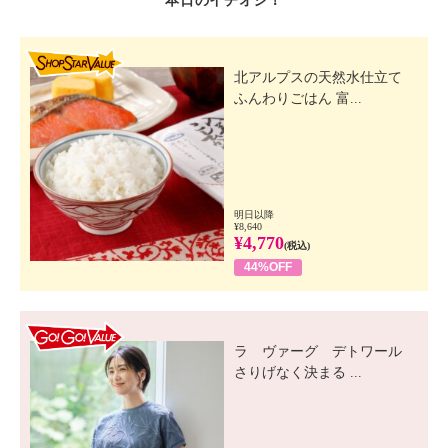
本日のイチオシ！
SHOP STAR VALUE
北アルプスの天然水仕立て
ふんわりごはん 富...
明日以降
¥8,640
¥4,770
(税込)
44%OFF
GO! GO! VALUE
ラ ヴァーグ デトワール
さりげなく決まる ...