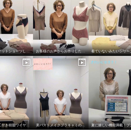
プンギインギョン 接触
抗菌防臭 カップ付きス
Ｍ
今年も超フィットショーツしっかりバージョン！
お客様のお声からお作りしたブラとブラキャミです！
静電防止加工付き樹脂ワイヤー入り美バストメイクブラキャミ
美バストメイクブラキャミの着方のポイント！