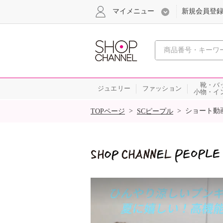
マイメニュー
新規会員登
心おどる
靴・バ
ジュエリー
ファッション
小物・イ
SALE
>
>
ショート動
TOPページ
SCピープル