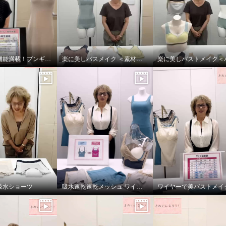
夏に嬉しい機能満載！プンギインギョンシリ ーズ
楽に美しバスメイク ＜素材編＞
吸水ショーツ
吸水速乾速乾メッシュ ワイヤーで美バストメイク ブラキャミ
になろう！ ひんやり涼