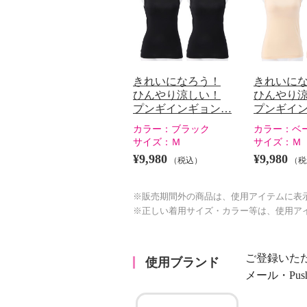
きれいになろう！
きれいに
ひんやり涼しい！
ひんやり
プンギインギョン…
プンギイ
カラー：
ブラック
カラー：
ベ
サイズ：
Ｍ
サイズ：
Ｍ
¥9,980
¥9,980
（税込）
（税
※販売期間外の商品は、使用アイテムに表
※正しい着用サイズ・カラー等は、使用ア
ご登録いた
使用ブランド
メール・Pu