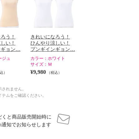
なろう！
きれいになろう！
涼しい！
ひんやり涼しい！
ンギョン…
プンギインギョン…
ージュ
カラー：
ホワイト
サイズ：
Ｍ
¥9,980
込）
（税込）
示されません。
イテムをご確認ください。
だくと商品販売開始時に
sh通知でお知らせします