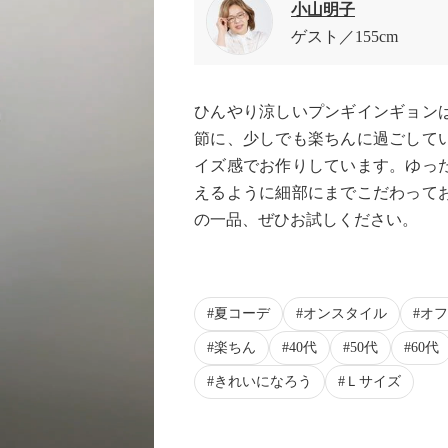
小山明子
ゲスト
155cm
ひんやり涼しいプンギインギョン
節に、少しでも楽ちんに過ごして
イズ感でお作りしています。ゆっ
えるように細部にまでこだわって
の一品、ぜひお試しください。
夏コーデ
オンスタイル
オフ
楽ちん
40代
50代
60代
きれいになろう
Ｌサイズ