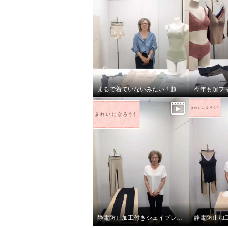
しい！ プンギインギョン 接触
しい！ 
冷感・抗菌防臭 カップ付きス
冷感・
リップ
リップ
ブラック
Ｍ
ベージュ
¥0
¥0
まるで着ていないみたい！超のびのび吸水速乾 付きカップ付きタンクトップ
静電防止加工付きシェイプレギンス2枚セット