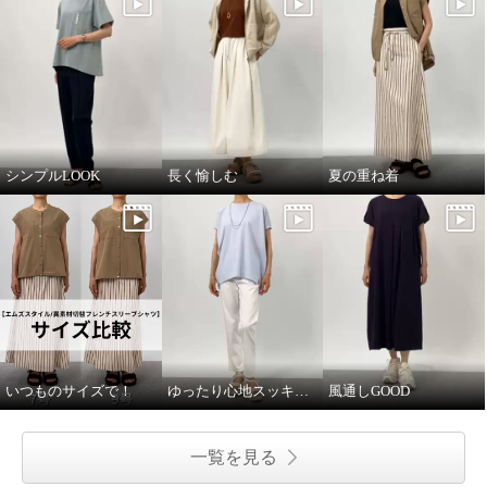
シンプルLOOK
長く愉しむ
夏の重ね着
いつものサイズで！
ゆったり心地スッキリ見え
風通しGOOD
一覧を見る