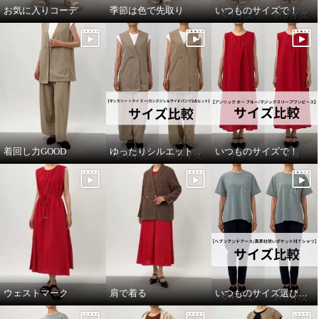
お気に入りコーデ
季節は色で先取り
いつものサイズで！
着回し力GOOD
ゆったりシルエット
いつものサイズで！
ウェストマーク
肩で着る
いつものサイズ選びで！