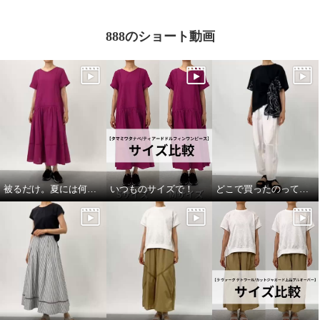
グ 七分袖ブラウス
カルゼ 着回しスタイルアップジ
レ
オフホワイト
Ｍ
¥0
チャコール
Ｍ
888のショート動画
¥0
被るだけ。夏には何より！
いつものサイズで！
どこで買ったのって聞いてほしい