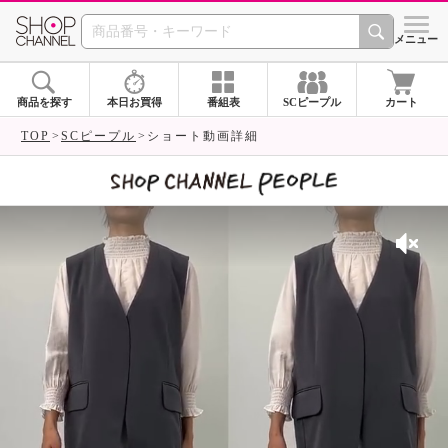
SHOP CHANNEL 
メニュー
商品を探す
本日お買得
番組表
SCピープル
カート
TOP
SCピープル
ショート動画詳細