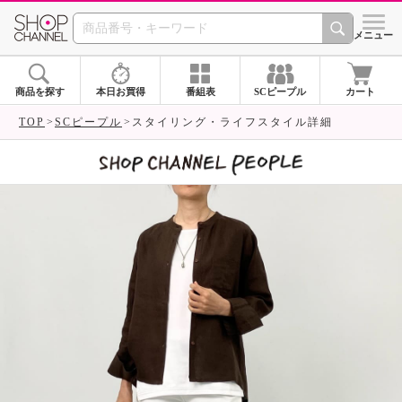
SHOP CHANNEL 
メニュー
商品を探す
本日お買得
番組表
SCピープル
カート
TOP
SCピープル
スタイリング・ライフスタイル詳細