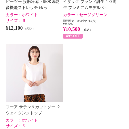
ピーツー 接触冷感・吸水速乾
イザック ブランド誕生４０周
多機能ストレッチ ゆっ…
年 プレミアムモデル シ…
カラー：
ホワイト
カラー：
セージグリーン
サイズ：
Ｓ
期間限定：8/7(金)〜13(木)
¥20,900
¥12,100
¥10,500
（税込）
（税込）
49%OFF
フーア サテン＆カットソー ２
ウェイタンクトップ
カラー：
ホワイト
サイズ：
Ｓ