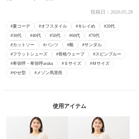
投稿日：
2026.05.28
夏コーデ
オフスタイル
キレイめ
20代
30代
40代
50代
60代
70代
カットソー
パンツ
靴
サンダル
フラットシューズ
骨格ウェーブ
スピンブルー
卑弥呼・卑弥呼aruku
Ｓサイズ
Ｍサイズ
やせ型
メゾン馬里邑
使用アイテム