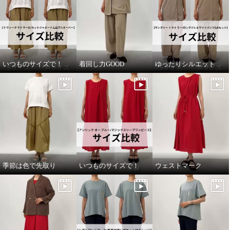
パールベージュ
Ｓ
パールベージュ
Ｍ
¥0
¥0
いつものサイズで！
着回し力GOOD
ゆったりシルエット
季節は色で先取り
いつものサイズで！
ウェストマーク