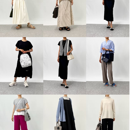
スピンブルー 接触冷感・ＵＶカ
卑弥呼 牛革 ソフトスクエアトゥ
ット デニム調ワイドパンツ
グルカシューズ
ブルー
Ｍ
ベージュ
２３．５ｃｍ
¥0
¥0