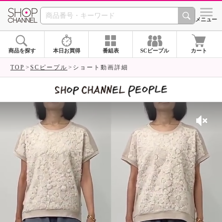
SHOP CHANNEL 
メニュー
商品を探す
本日お買得
番組表
SCピープル
カート
TOP
SCピープル
ショート動画詳細