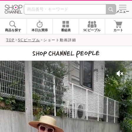
SHOP CHANNEL 
メニュー
商品を探す
本日お買得
番組表
SCピープル
カート
TOP
SCピープル
ショート動画詳細