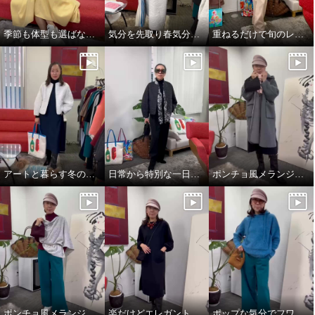
季節も体型も選ばない、頼れるジャンパースカート
気分を先取り春気分コーデ^_^
重ねるだけで旬のレイヤードスタイル完成👌
アートと暮らす冬のワンシーン。
日常から特別な一日まで。表現を変えるエレガンス❣️
ポンチョ風メランジニットストール
ポンチョ風メランジニットストール
楽だけどエレガントスタイル
ポップな気分でフワモコパーカー