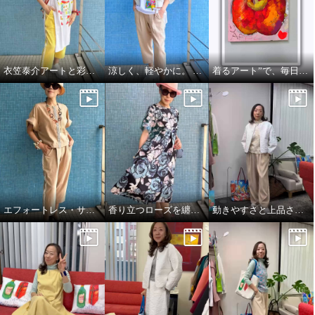
衣笠泰介アートと彩りを楽しむ夏スタイル
涼しく、軽やかに。 それでいて、きちんと美しい。
着るアート”で、毎日をもっと自由に🍎🍏
エフォートレス・サファリエレガンス
香り立つローズを纏う、エフォートレスワンピース
動きやすさと上品さ、どちらも大切にした大人スタイル