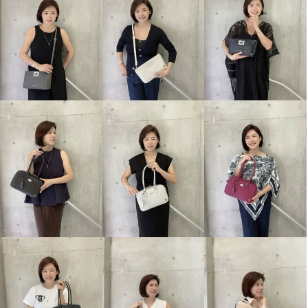
エーディーエムジェイ ＴＨＥ
エーディーエムジェイ イタリア
ＢＥＥ 牛革クロコダイル型押し
ンレザー アールデコモティーフ
ダブルジップ ショルダーバッグ
ロングウォレット
オニキス
ネロ
¥0
¥0