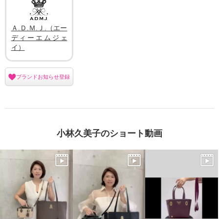
×
商品紹介
Ａ.Ｄ.Ｍ.Ｊ.（エー
ディーエムジェ
イ）
ブランドお知らせ登録
小林久美子のショート動画