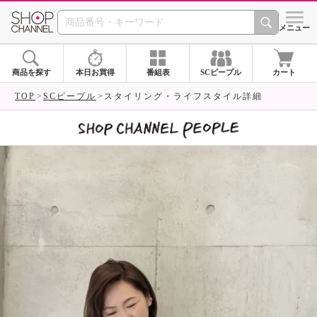
SHOP CHANNEL 
メニュー
商品を探す
本日お買得
番組表
SCピープル
カート
TOP
SCピープル
スタイリング・ライフスタイル詳細