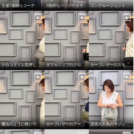
王道2個持ちコーデ
2個持ちバッグのカラーコーデ
コンクルージョントートのリボンの付け方
クロコダイル型押しダブルジップのオーラ
ダブルジップのクロコダイル型押しのオーラ
カーフレザーのスモールウォレット
魔法のように軽いマジックライトのトート
カーフレザーのアールデコモチーフのウォレット
店頭大人気のマジックライト