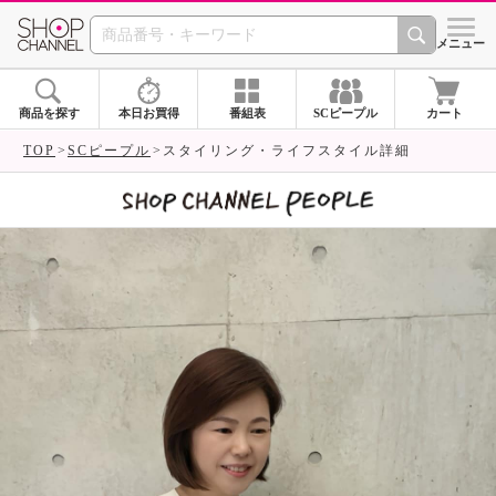
SHOP CHANNEL 
メニュー
商品を探す
本日お買得
番組表
SCピープル
カート
TOP
SCピープル
スタイリング・ライフスタイル詳細