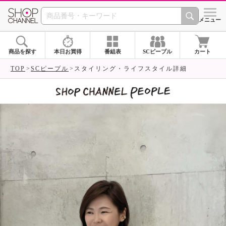
SHOP CHANNEL 
メニュー
商品を探す
本日お買得
番組表
SCピープル
カート
TOP
SCピープル
スタイリング・ライフスタイル詳細