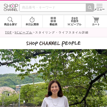
SHOP CHANNEL 
メニュー
商品を探す
本日お買得
番組表
SCピープル
カート
TOP
SCピープル
スタイリング・ライフスタイル詳細