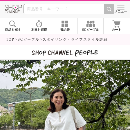
SHOP CHANNEL 
メニュー
商品を探す
本日お買得
番組表
SCピープル
カート
TOP
SCピープル
スタイリング・ライフスタイル詳細