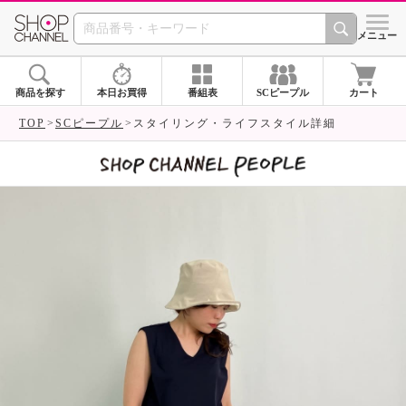
SHOP CHANNEL 
メニュー
商品を探す
本日お買得
番組表
SCピープル
カート
TOP
SCピープル
スタイリング・ライフスタイル詳細