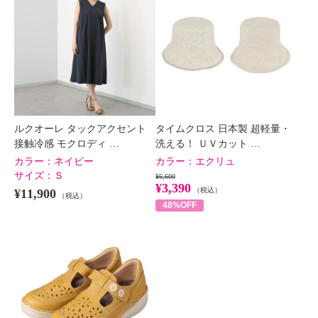
ルクオーレ タックアクセント
タイムクロス 日本製 超軽量・
接触冷感 モクロディ …
洗える！ ＵＶカット …
カラー：
ネイビー
カラー：
エクリュ
サイズ：
Ｓ
¥6,600
¥3,390
（税込）
¥11,900
（税込）
48%OFF