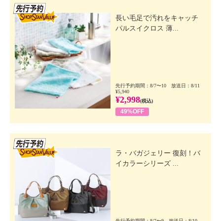
先行SSV
長い毛足で汚れをキャッチ
パルスイクロス 薄...
先行予約期間：8/7〜10 放送日：8/11
¥5,940
¥2,998
(税込)
49%OFF
先行SSV
ラ・バガジェリー 復刻！バ
イカラーシリーズ ...
先行予約期間：8/7〜9 放送日：8/10