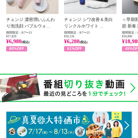
チェンジ 濃密潤いふんわ
チェンジ シワ改善＆美白
＜早期
り泡洗顔 バブルウォ...
リンクルホワイト ...
節 新春
期間限定：8/7〜13
期間限定：8/7〜13
期間限定：8
¥17,820
¥16,126
¥34,800
¥6,980
¥6,280
¥18,98
(税込)
(税込)
60%OFF
61%OFF
45%OF