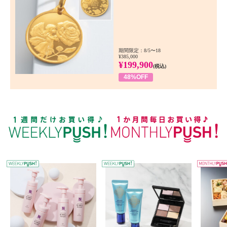
期間限定：8/5〜18
¥385,000
¥199,900
(税込)
48%OFF
WEEKLY PUSH
W