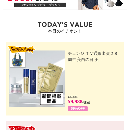
本日のイチオシ！
SHOP STAR VALUE
チェンジ ＴＶ通販出演２８
周年 美白の日 美...
¥32,835
¥9,988
(税込)
69%OFF
GO! GO! VALUE