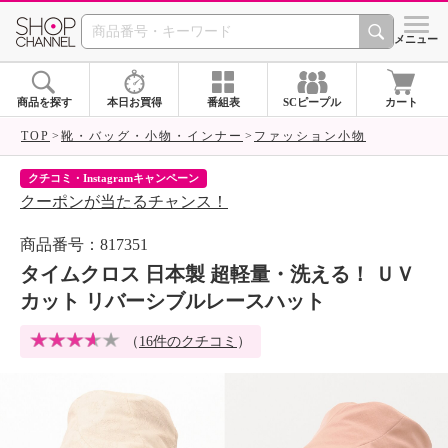
SHOP CHANNEL 
メニュー
商品を探す
本日お買得
番組表
SCピープル
カート
TOP
靴・バッグ・小物・インナー
ファッション小物
クチコミ・Instagramキャンペーン
ネ
クーポンが当たるチャンス！
ネ
商品番号：817351
タイムクロス 日本製 超軽量・洗える！ ＵＶ
カット リバーシブルレースハット
（
16件のクチコミ
）