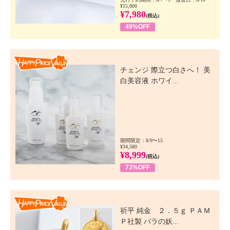
¥15,800
¥7,980
(税込)
49%OFF
Happy Price Value
チェンジ 際立つ白さへ！ 美
白美容液 ホワイ...
期間限定：8/9〜15
¥34,580
¥8,999
(税込)
73%OFF
Happy Price Value
祈平 純金 ２．５ｇ ＰＡＭ
Ｐ社製 バラの妖...