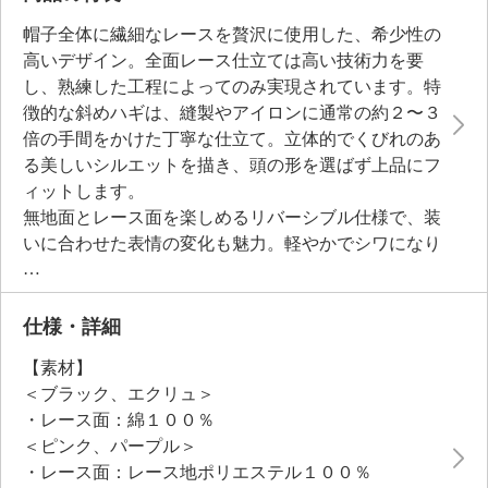
帽子全体に繊細なレースを贅沢に使用した、希少性の
高いデザイン。全面レース仕立ては高い技術力を要
し、熟練した工程によってのみ実現されています。特
徴的な斜めハギは、縫製やアイロンに通常の約２〜３
倍の手間をかけた丁寧な仕立て。立体的でくびれのあ
る美しいシルエットを描き、頭の形を選ばず上品にフ
ィットします。
無地面とレース面を楽しめるリバーシブル仕様で、装
いに合わせた表情の変化も魅力。軽やかでシワになり
にくく、折りたたんで持ち運びしやすい点も特長で
す。ＵＶカット（紫外線遮蔽率９７％以上）し、お顔
周りをカバー。つば先にはソフトワイヤーを内蔵し、
仕様・詳細
好みに合わせた優雅なフォルムアレンジが可能です。
【素材】
＜ブラック、エクリュ＞
●普段と同じサイズをおすすめ
・レース面：綿１００％
＜ピンク、パープル＞
・レース面：レース地ポリエステル１００％