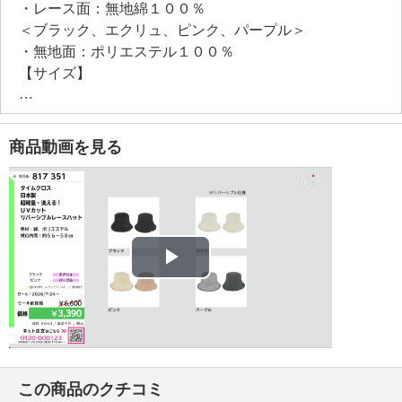
・レース面：無地綿１００％
＜ブラック、エクリュ、ピンク、パープル＞
・無地面：ポリエステル１００％
【サイズ】
・対応内周：約５６−５８ｃｍ
・つばの長さ（最大幅）：約７ｃｍ
【メンテナンス（絵表示ラベル）】
商品動画を見る
・手洗い：可
・漂白処理：塩素系・酸素系漂白不可
・タンブル乾燥：不可
・自然乾燥：日陰の平干し
・アイロン仕上げ：不可
・ドライクリーニング：不可
Play
・ウエットクリーニング：可
【メンテナンス（ケアラベル）】
Video
・長時間照射による変退色注意
・単品洗い
・水や汗などによる色落ち、色移り注意
この商品のクチコミ
・摩擦による色落ち、色移り注意