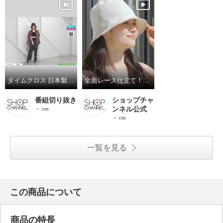
タイムクロス 日本製 超軽量・洗える！ ＵＶカット リバーシブルレースハット
全面レース仕立て！機能性抜群の優雅なハット
番組切り抜き
ショップチャ
－ cm
ンネル公式
－ cm
一覧を見る
この商品について
商品の特長