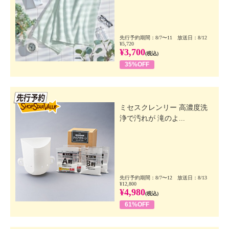
先行予約期間：8/7〜11 放送日：8/12
¥5,720
¥3,700
(税込)
35%OFF
先行SSV
ミセスクレンリー 高濃度洗
浄で汚れが 滝のよ...
先行予約期間：8/7〜12 放送日：8/13
¥12,800
¥4,980
(税込)
61%OFF