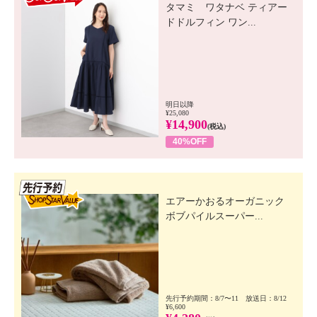
タマミ ワタナベ ティアー
ドドルフィン ワン...
明日以降
¥25,080
¥14,900
(税込)
40%OFF
先行SSV
エアーかおるオーガニック
ボブパイルスーパー...
先行予約期間：8/7〜11 放送日：8/12
¥6,600