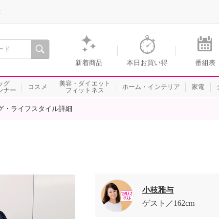
録
、瞬間を。通販・テレビショッピングのショップチャンネル
新着商品
本日お買い得
番組表
ッグ
美容・ダイエット
コスメ
ホーム・インテリア
家電
ンナー
フィットネス
グ・ライフスタイル詳細
小枝雅与
ゲスト
162cm