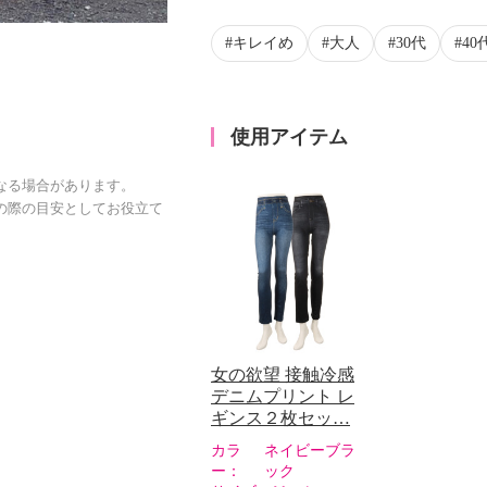
キレイめ
大人
30代
40
使用アイテム
なる場合があります。
の際の目安としてお役立て
女の欲望 接触冷感
デニムプリント レ
ギンス２枚セッ…
カラ
ネイビーブラ
ー：
ック