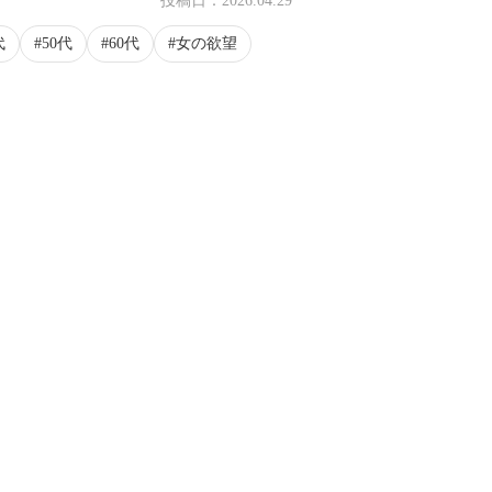
投稿日：
2026.04.29
代
50代
60代
女の欲望