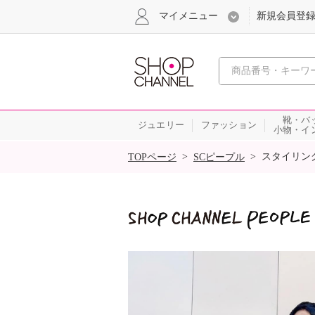
マイメニュー
新規会員登
心おどる
靴・バ
ジュエリー
ファッション
小物・イ
SALE
>
>
スタイリン
TOPページ
SCピープル