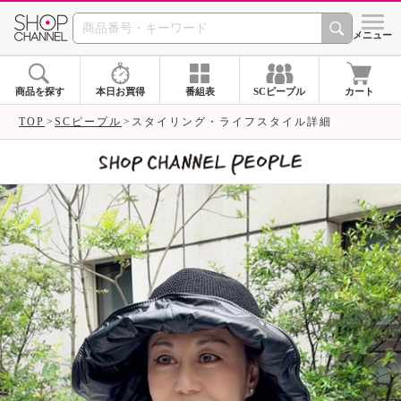
SHOP CHANNEL 
メニュー
商品を探す
本日お買得
番組表
SCピープル
カート
TOP
SCピープル
スタイリング・ライフスタイル詳細