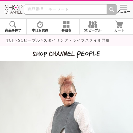
SHOP CHANNEL 
メニュー
商品を探す
本日お買得
番組表
SCピープル
カート
TOP
SCピープル
スタイリング・ライフスタイル詳細