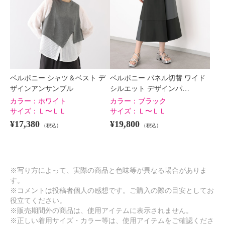
ベルポニー シャツ＆ベスト デ
ベルポニー パネル切替 ワイド
ザインアンサンブル
シルエット デザインパ…
カラー：
ホワイト
カラー：
ブラック
サイズ：
Ｌ〜ＬＬ
サイズ：
Ｌ〜ＬＬ
¥17,380
¥19,800
（税込）
（税込）
※写り方によって、実際の商品と色味等が異なる場合がありま
す。
※コメントは投稿者個人の感想です。ご購入の際の目安としてお
役立てください。
※販売期間外の商品は、使用アイテムに表示されません。
※正しい着用サイズ・カラー等は、使用アイテムをご確認くださ