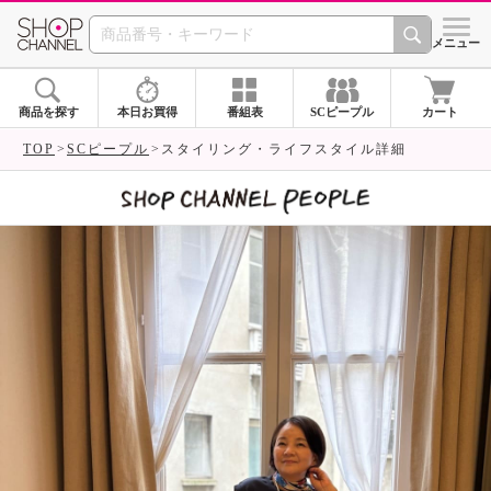
SHOP CHANNEL 
メニュー
商品を探す
本日お買得
番組表
SCピープル
カート
TOP
SCピープル
スタイリング・ライフスタイル詳細