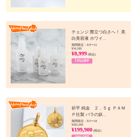
Happy Price value
チェンジ 際立つ白さへ！ 美
白美容液 ホワイ...
期間限定：8/9〜15
¥34,580
¥8,999
(税込)
73%OFF
Happy Price value
祈平 純金 ２．５ｇ ＰＡＭ
Ｐ社製 バラの妖...
期間限定：8/5〜18
¥385,000
¥199,900
(税込)