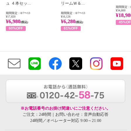
ュ ４本セッ...
リームＷ＆...
期間限定：8
¥34,800
期間限定：8/7〜13
期間限定：8/7〜13
¥18,98
¥17,820
¥16,126
¥6,980
¥6,280
45%OF
(税込)
(税込)
60%OFF
61%OFF
※お電話番号のお掛け間違いにご注意ください。
ご注文：24時間｜お問い合わせ：音声自動応答
24時間／オペレーター対応 9:00～21:00