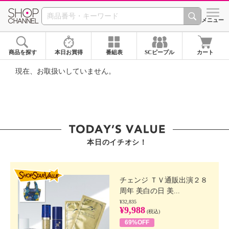
SHOP CHANNEL ショ
メニュー
商品を探す
本日お買得
番組表
SCピープル
カート
現在、お取扱いしていません。
本日のイチオシ！
SHOP STAR VALUE
チェンジ ＴＶ通販出演２８
周年 美白の日 美...
¥32,835
¥9,988
(税込)
69%OFF