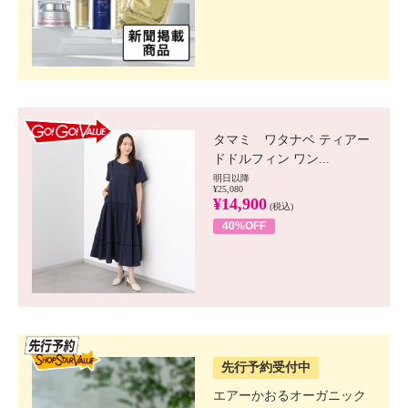
GO!GO! VALUE
タマミ ワタナベ ティアー
ドドルフィン ワン...
明日以降
¥25,080
¥14,900
(税込)
40%OFF
SSV先行
先行予約受付中
エアーかおるオーガニック