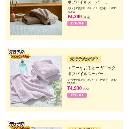
ボブパイルスーパー...
先行予約期間：8/7〜11 放送日：8/12
¥6,600
¥4,280
(税込)
35%OFF
SSV先行
先行予約受付中
エアーかおるオーガニック
ボブパイルスーパー...
先行予約期間：8/7〜11 放送日：8/12
¥7,590
¥4,930
(税込)
35%OFF
SSV先行