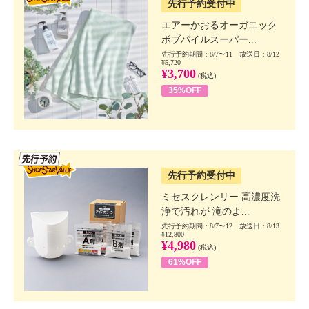
先行予約受付中
エアーかおるオーガニック
ボブパイルスーパー...
先行予約期間：8/7〜11 放送日：8/12
¥5,720
¥3,700
(税込)
35%OFF
SSV先行
先行予約受付中
ミセスクレンリー 高濃度洗
浄で汚れが 滝のよ...
先行予約期間：8/7〜12 放送日：8/13
¥12,800
¥4,980
(税込)
61%OFF