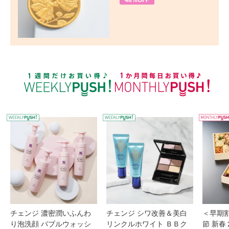
48%OFF
WEEKLY PUSH
W
チェンジ 濃密潤いふんわ
チェンジ シワ改善＆美白
＜早期
り泡洗顔 バブルウォッシ
リンクルホワイト ＢＢク
節 新