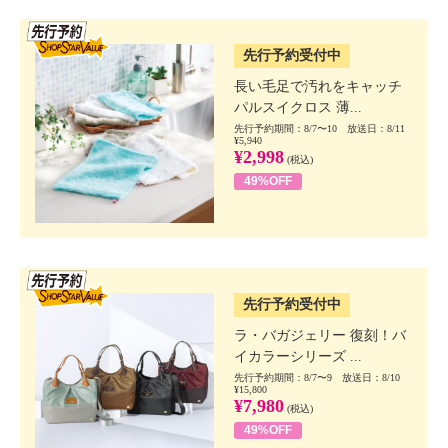
SSV先行
先行予約受付中
長い毛足で汚れをキャッチ
パルスイクロス 薄...
先行予約期間：8/7〜10 放送日：8/11
¥5,940
¥2,998
(税込)
49%OFF
SSV先行
先行予約受付中
ラ・バガジェリー 復刻！バ
イカラーシリーズ ...
先行予約期間：8/7〜9 放送日：8/10
¥15,800
¥7,980
(税込)
49%OFF