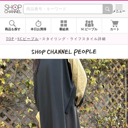
SHOP CHANNEL 
メニュー
商品を探す
本日お買得
番組表
SCピープル
カート
TOP
SCピープル
スタイリング・ライフスタイル詳細