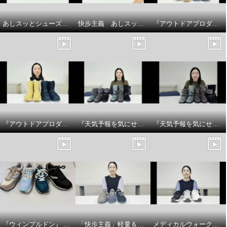
あしスッとシューズサイズについて
快歩主義 あしスッとシューズ 商品説明
『アウトドアプロダクツ』 防水厚底ウィンターブーツのサイズについてです
『アウトドアプロダクツ』 防水厚底ウィンターブーツ商品説明です
『天気予報を気にせず履けるトップドライ』スエード調チェック柄2WAYブーツの紹介
『天気予報を気にせず履けるトップドライ』スエード調チェック柄2WAYブーツのサイズ感についてです
『ウィンブルドン』 スニーカーで 紐の色を変えてアレンジを楽しんでみましょう♪
「快歩主義」軽量＆脱ぎ履きラクラク！ゴム紐シューズの商品紹介とサイズについてです
メディカルウォークファスナー付 やわらか合皮スニーカー ＳＨＭプラスの商品説明とサイズについて