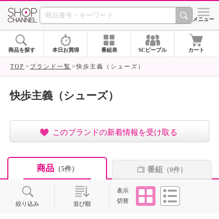
SHOP CHANNEL ショ
メニュー
商品を探す
本日お買得
番組表
SCピープル
カート
TOP
ブランド一覧
快歩主義（シューズ）
快歩主義（シューズ）
このブランドの新着情報を受け取る
商品
番組
（5件）
（0件）
タイル
リスト
表示
切替
絞り込み
並び順