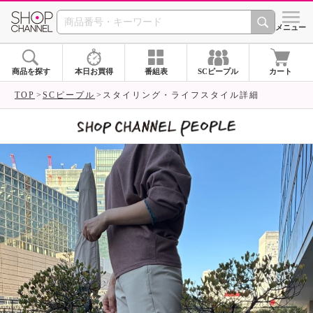
SHOP CHANNEL 
メニュー
商品を探す
本日お買得
番組表
SCピープル
カート
TOP
SCピープル
スタイリング・ライフスタイル詳細