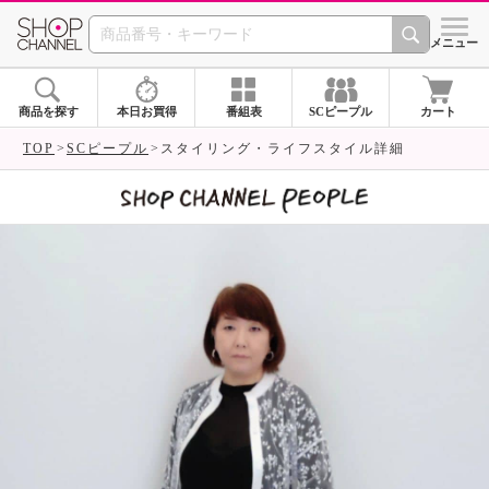
SHOP CHANNEL 
メニュー
商品を探す
本日お買得
番組表
SCピープル
カート
TOP
SCピープル
スタイリング・ライフスタイル詳細