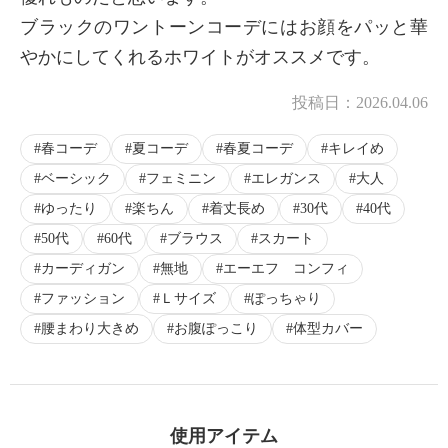
ブラックのワントーンコーデにはお顔をパッと華
やかにしてくれるホワイトがオススメです。
投稿日：
2026.04.06
春コーデ
夏コーデ
春夏コーデ
キレイめ
ベーシック
フェミニン
エレガンス
大人
ゆったり
楽ちん
着丈長め
30代
40代
50代
60代
ブラウス
スカート
カーディガン
無地
エーエフ コンフィ
ファッション
Ｌサイズ
ぽっちゃり
腰まわり大きめ
お腹ぽっこり
体型カバー
使用アイテム