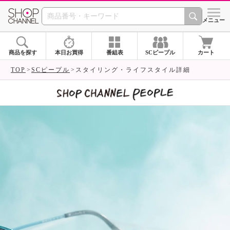
SHOP CHANNEL 
メニュー
商品を探す
本日お買得
番組表
SCピープル
カート
TOP
SCピープル
スタイリング・ライフスタイル詳細