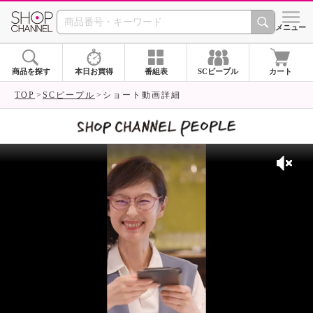
SHOP CHANNEL 
メニュー
商品を探す
本日お買得
番組表
SCピープル
カート
TOP
SCピープル
ショート動画詳細