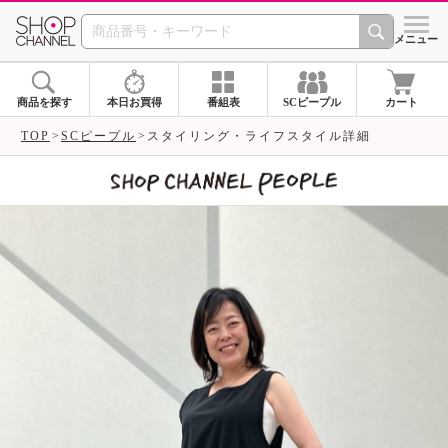
SHOP CHANNEL 
メニュー
商品を探す
本日お買得
番組表
SCピープル
カート
TOP
SCピープル
スタイリング・ライフスタイル詳細