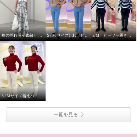
裾の揺れ感が素敵♩ ハヤマブリーズ ワンピース
S / M サイズ比較 ピーツー
S/M ピーツー履き比べ
S / Mサイズ着比べ！ モカサンジュンコシマダ
一覧を見る