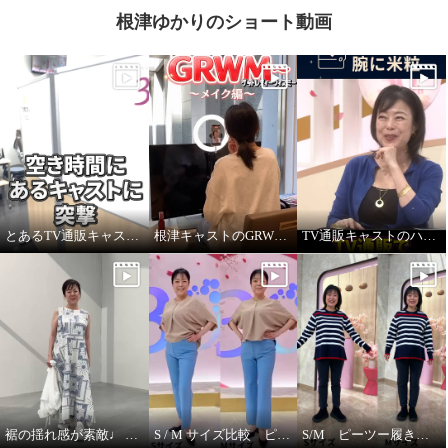
根津ゆかりのショート動画
とあるTV通販キャストの髪型
根津キャストのGRWM～バブルファンデ紹介します！
TV通販キャストのハプニング！ ジュエリー販売中に腕に米粒！？
裾の揺れ感が素敵♩ ハヤマブリーズ ワンピース
S / M サイズ比較 ピーツー
S/M ピーツー履き比べ