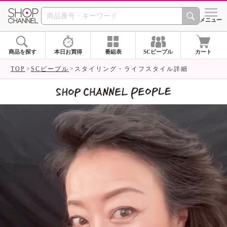
SHOP CHANNEL 
メニュー
商品を探す
本日お買得
番組表
SCピープル
カート
TOP
SCピープル
スタイリング・ライフスタイル詳細