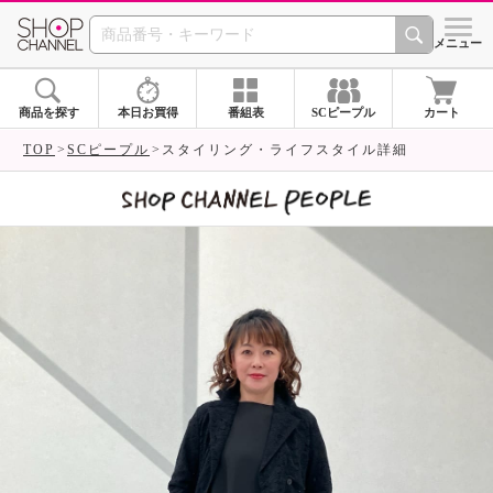
SHOP CHANNEL 
メニュー
商品を探す
本日お買得
番組表
SCピープル
カート
TOP
SCピープル
スタイリング・ライフスタイル詳細