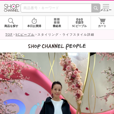
SHOP CHANNEL 
メニュー
商品を探す
本日お買得
番組表
SCピープル
カート
TOP
SCピープル
スタイリング・ライフスタイル詳細