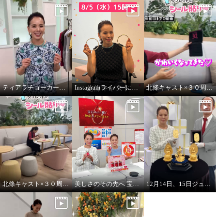
ティアラチョーカーをご紹介します♪
Instagramライバーに挑戦！
北條キャスト×３０周年タブレットにシール貼りpart2
北條キャスト×３０周年タブレットにシール貼り
美しさのその先へ 宝石のように輝く 神秘のオイル レッドオメガ１００
12月14日、15日ジュエリー・ゴールド特別販売会 開催