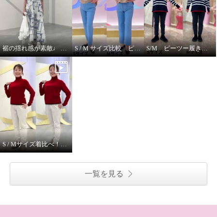
裾の揺れ感が素敵♩ ハヤマブリーズ ワンピース
S / M サイズ比較 ピーツー
S/M ピーツー履き比べ
S / Mサイズ着比べ！ モカサンジュンコシマダ
一覧を見る