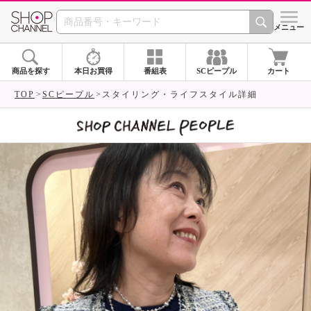
SHOP CHANNEL 
メニュー
商品を探す
本日お買得
番組表
SCピープル
カート
TOP
SCピープル
スタイリング・ライフスタイル詳細