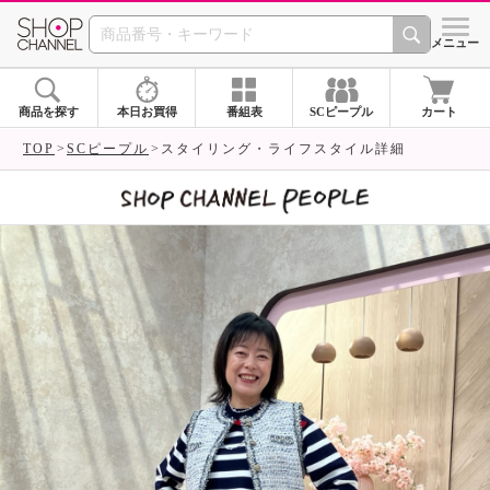
SHOP CHANNEL 
メニュー
商品を探す
本日お買得
番組表
SCピープル
カート
TOP
SCピープル
スタイリング・ライフスタイル詳細