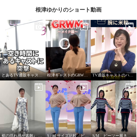
根津ゆかりのショート動画
とあるTV通販キャストの髪型
根津キャストのGRWM～バブルファンデ紹介します！
TV通販キャストのハプニング！ ジュエリー販売中に腕に米粒！？
裾の揺れ感が素敵♩ ハヤマブリーズ ワンピース
S / M サイズ比較 ピーツー
S/M ピーツー履き比べ