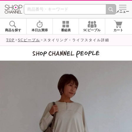
SHOP CHANNEL 
メニュー
商品を探す
本日お買得
番組表
SCピープル
カート
TOP
SCピープル
スタイリング・ライフスタイル詳細