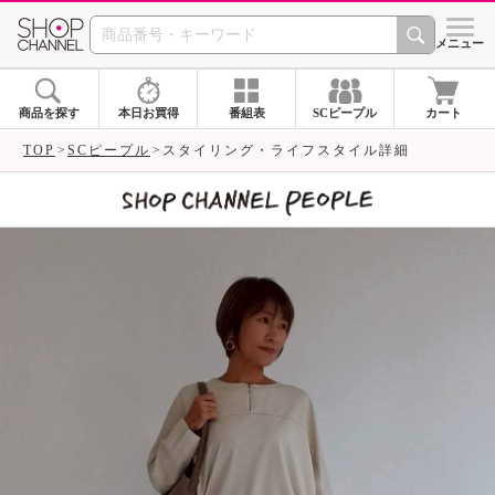
SHOP CHANNEL 
メニュー
商品を探す
本日お買得
番組表
SCピープル
カート
TOP
SCピープル
スタイリング・ライフスタイル詳細