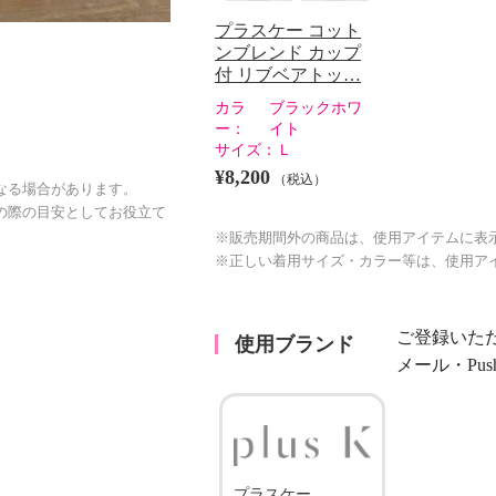
プラスケー コット
ンブレンド カップ
付 リブベアトッ…
カラ
ブラックホワ
ー：
イト
サイズ：
Ｌ
¥8,200
（税込）
なる場合があります。
の際の目安としてお役立て
※販売期間外の商品は、使用アイテムに表
※正しい着用サイズ・カラー等は、使用ア
ご登録いた
使用ブランド
メール・Pu
プラスケー