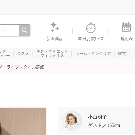
録
、瞬間を。通販・テレビショッピングのショップチャンネル
新着商品
本日お買い得
番組表
ッグ
美容・ダイエット
コスメ
ホーム・インテリア
家電
ンナー
フィットネス
グ・ライフスタイル詳細
小山明子
ゲスト
155cm