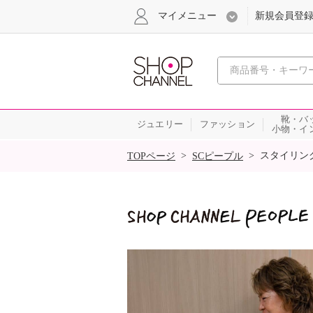
マイメニュー
新規会員登
心おどる
靴・バ
ジュエリー
ファッション
小物・イ
SALE
>
>
スタイリン
TOPページ
SCピープル