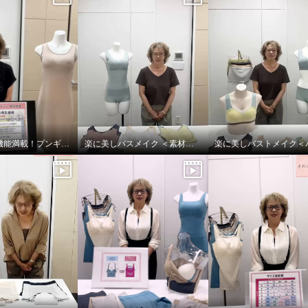
夏に嬉しい機能満載！プンギインギョンシリ ーズ
楽に美しバスメイク ＜素材編＞
なろう！ 制菌加工 綿