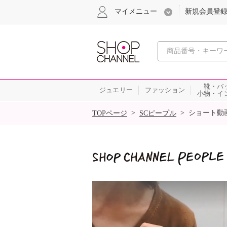
マイメニュー
新規会員登
心おどる
靴・バ
ジュエリー
ファッション
小物・イ
SALE
>
>
ショート動
TOPページ
SCピープル