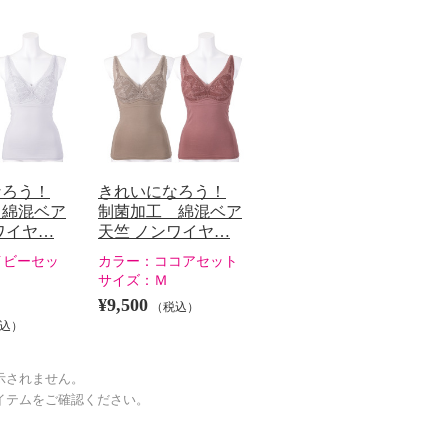
なろう！
きれいになろう！
 綿混ベア
制菌加工 綿混ベア
ワイヤ…
天竺 ノンワイヤ…
イビーセッ
カラー：
ココアセット
サイズ：
Ｍ
¥9,500
（税込）
込）
示されません。
イテムをご確認ください。