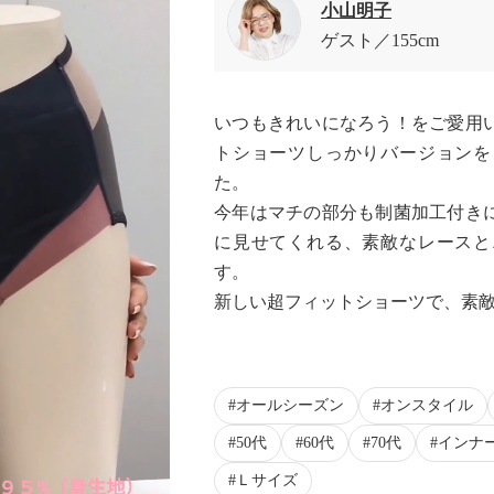
小山明子
ゲスト
155cm
いつもきれいになろう！をご愛用
トショーツしっかりバージョンを
た。
今年はマチの部分も制菌加工付き
に見せてくれる、素敵なレースと
す。
新しい超フィットショーツで、素
オールシーズン
オンスタイル
50代
60代
70代
インナ
Ｌサイズ