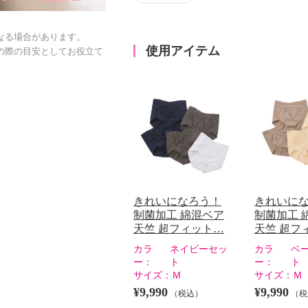
なる場合があります。
使用アイテム
の際の目安としてお役立て
きれいになろう！
きれいに
制菌加工 綿混ベア
制菌加工 
天竺 超フィット…
天竺 超フ
カラ
ネイビーセッ
カラ
ベ
ー：
ト
ー：
ト
サイズ：
Ｍ
サイズ：
Ｍ
¥9,990
¥9,990
（税込）
（税