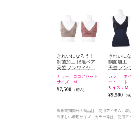
きれいになろう！
きれいに
制菌加工 綿混ベア
制菌加工
天竺 ノンワイヤ…
天竺 ノン
カラー：
ココアセット
カラ
ネ
サイズ：
Ｍ
ー：
ト
サイズ：
Ｍ
¥7,500
（税込）
¥9,500
（税
※販売期間外の商品は、使用アイテムに表
※正しい着用サイズ・カラー等は、使用ア