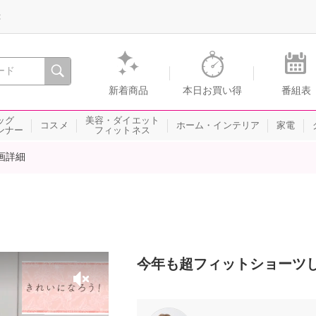
録
、瞬間を。通販・テレビショッピングのショップチャンネル
新着商品
本日お買い得
番組表
ッグ
美容・ダイエット
コスメ
ホーム・インテリア
家電
ンナー
フィットネス
画詳細
今年も超フィットショーツ