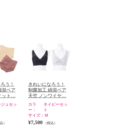
なろう！
きれいになろう！
綿混ベア
制菌加工 綿混ベア
ィット…
天竺 ノンワイヤ…
ージュセッ
カラ
ネイビーセッ
ー：
ト
サイズ：
Ｍ
¥7,500
込）
（税込）