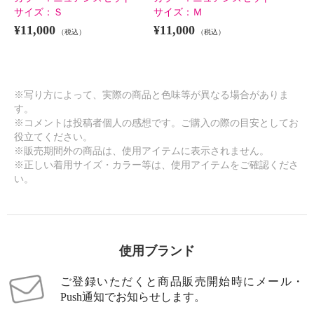
サイズ：
Ｓ
サイズ：
Ｍ
¥11,000
¥11,000
（税込）
（税込）
※写り方によって、実際の商品と色味等が異なる場合がありま
す。
きれいになろう！ ナノファイン
きれいになろう！ ナノファイン
※コメントは投稿者個人の感想です。ご購入の際の目安としてお
１００加工 モダール混ベア天竺
１００加工 モダール混ベア天竺
役立てください。
超フィットショーツ “ソフトバー
超フィットショーツ “ソフトバー
※販売期間外の商品は、使用アイテムに表示されません。
ジョン” ４枚セット
ジョン” ４枚セット
※正しい着用サイズ・カラー等は、使用アイテムをご確認くださ
クレアセット
３Ｌ
クレアセット
４Ｌ
い。
¥0
¥0
使用ブランド
ご登録いただくと商品販売開始時にメール・
Push通知でお知らせします。