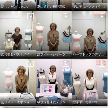
涼しいだけじゃない！小山のこだわり
夏に嬉しい機能満載！プンギインギョンシリ ーズ
楽に美しバスメイク ＜素材編＞
楽に美しバストメイク＜パターン編＞
超フィットショーツソフトバージョン！
ハーフトップのデザインがリニューアル！
超フィット吸水ショーツ
吸水速乾速乾メッシュ ワイヤーで美バストメイク ブラキャミ
ワイヤーで美バストメイクシリーズ サイズの選び方