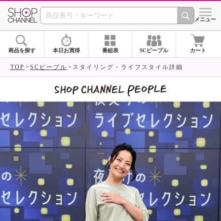
SHOP CHANNEL 
メニュー
商品を探す
本日お買得
番組表
SCピープル
カート
TOP
SCピープル
スタイリング・ライフスタイル詳細