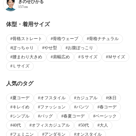
きのせひかる
157cm
体型・着用サイズ
骨格ストレート
骨格ウェーブ
骨格ナチュラル
ぽっちゃり
やせ型
お腹ぽっこり
腰まわり大きめ
肩幅広め
Ｓサイズ
Ｍサイズ
Ｌサイズ
人気のタグ
夏コーデ
オフスタイル
カジュアル
休日
キレイめ
ファッション
パンツ
春コーデ
シンプル
バッグ
春夏コーデ
ベーシック
40代
オフィスカジュアル
50代
大人
フェミニン
アンダモン
オンスタイル