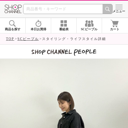
SHOP CHANNEL 
メニュー
商品を探す
本日お買得
番組表
SCピープル
カート
TOP
SCピープル
スタイリング・ライフスタイル詳細