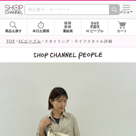
SHOP CHANNEL 
メニュー
商品を探す
本日お買得
番組表
SCピープル
カート
TOP
SCピープル
スタイリング・ライフスタイル詳細