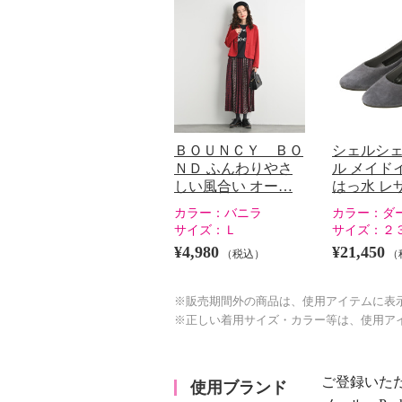
ＢＯＵＮＣＹ ＢＯ
シェルシ
ＮＤ ふんわりやさ
ル メイド
しい風合い オー…
はっ水 レ
カラー：
バニラ
カラー：
ダ
サイズ：
Ｌ
サイズ：
２
¥4,980
¥21,450
（税込）
（
※販売期間外の商品は、使用アイテムに表
※正しい着用サイズ・カラー等は、使用ア
ご登録いた
使用ブランド