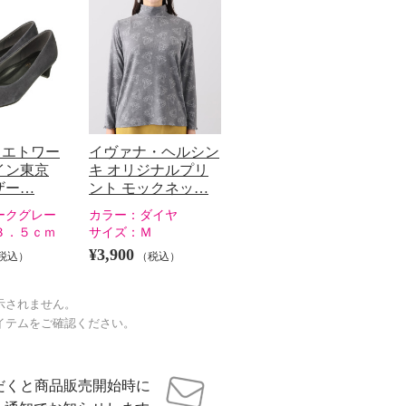
ェエトワー
イヴァナ・ヘルシン
イン東京
キ オリジナルプリ
ザー…
ント モックネッ…
ークグレー
カラー：
ダイヤ
３．５ｃｍ
サイズ：
Ｍ
¥3,900
税込）
（税込）
示されません。
イテムをご確認ください。
だくと商品販売開始時に