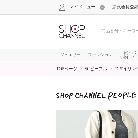
マイメニュー
新規会員登
心おどる
靴・バ
ジュエリー
ファッション
小物・イ
SALE
>
>
スタイリン
TOPページ
SCピープル