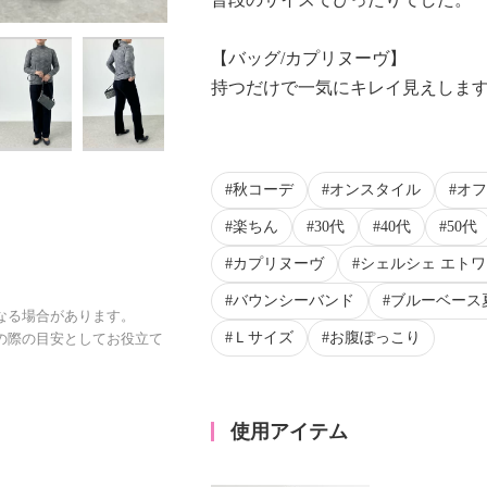
【バッグ/カプリヌーヴ】
持つだけで一気にキレイ見えしま
秋コーデ
オンスタイル
オフ
楽ちん
30代
40代
50代
カプリヌーヴ
シェルシェ エト
バウンシーバンド
ブルーベース
なる場合があります。
Ｌサイズ
お腹ぽっこり
の際の目安としてお役立て
使用アイテム