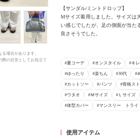
【サンダル/ミントドロップ】
Mサイズ着用しました。サイズは
い感じでしたが、足の側面が当た
良さそうでした。
なる場合があります。
の際の目安としてお役立て
夏コーデ
オンスタイル
キレ
ゆったり
楽ちん
30代
カットソー
パンツ
骨格スト
ウタオ
Ｍサイズ
Ｌサイズ
体型カバー
マンスリー トライ
使用アイテム