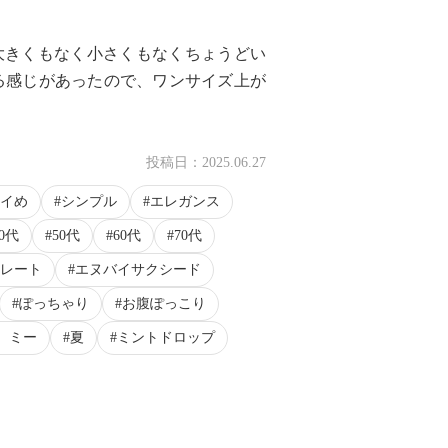
大きくもなく小さくもなくちょうどい
る感じがあったので、ワンサイズ上が
投稿日：
2025.06.27
イめ
シンプル
エレガンス
40代
50代
60代
70代
レート
エヌバイサクシード
ぽっちゃり
お腹ぽっこり
 ミー
夏
ミントドロップ