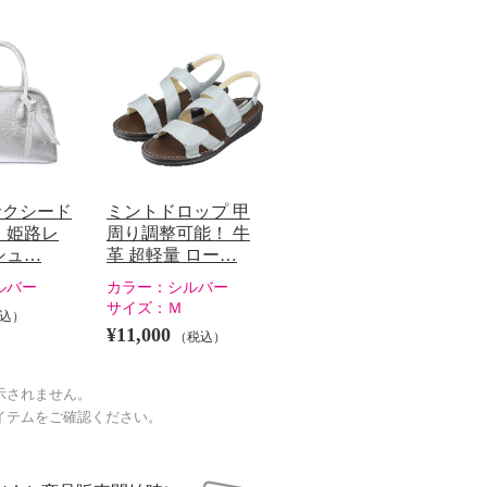
サクシード
ミントドロップ 甲
 姫路レ
周り調整可能！ 牛
シュ…
革 超軽量 ロー…
ルバー
カラー：
シルバー
サイズ：
Ｍ
込）
¥11,000
（税込）
示されません。
イテムをご確認ください。