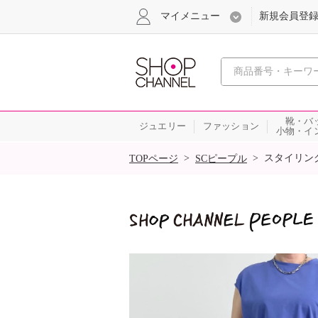
マイメニュー
新規会員登
心おどる
靴・バ
ジュエリー
ファッション
小物・イ
SALE
>
>
スタイリン
TOPページ
SCピープル