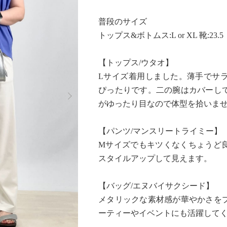
普段のサイズ
トップス&ボトムス:L or XL 靴:23.5
【トップス/ウタオ】
Lサイズ着用しました。薄手でサ
Next
ぴったりです。二の腕はカバーし
がゆったり目なので体型を拾いま
【パンツ/マンスリートライミー】
Mサイズでもキツくなくちょうど
スタイルアップして見えます。
【バッグ/エヌバイサクシード】
メタリックな素材感が華やかさを
ーティーやイベントにも活躍して