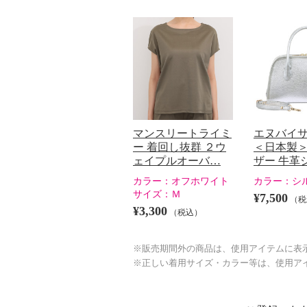
マンスリートライミ
エヌバイ
ー 着回し抜群 ２ウ
＜日本製＞
ェイプルオーバ…
ザー 牛革
カラー：
オフホワイト
カラー：
シ
サイズ：
Ｍ
¥7,500
（税
¥3,300
（税込）
※販売期間外の商品は、使用アイテムに表
※正しい着用サイズ・カラー等は、使用ア