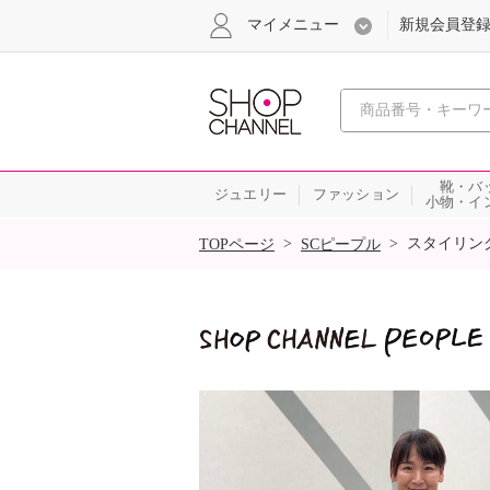
マイメニュー
新規会員登
心おどる
靴・バ
ジュエリー
ファッション
小物・イ
SALE
>
>
スタイリン
TOPページ
SCピープル