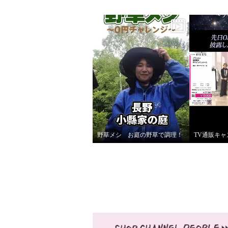
野草メシ お庭の野草で調理！