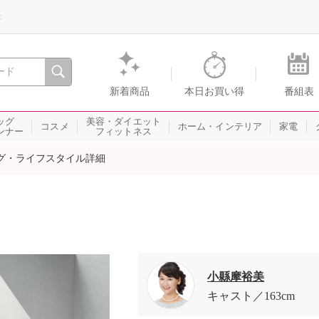
録
、瞬間を。通販・テレビショッピングのショップチャンネル
新着商品
本日お買い得
番組表
ッグ
美容・ダイエット
コスメ
ホーム・インテリア
家電
ンナー
フィットネス
グ・ライフスタイル詳細
小縣摩裕美
キャスト
163cm