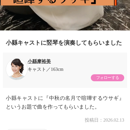
小縣キャストに竪琴を演奏してもらいました
小縣摩裕美
キャスト
163cm
フォローする
小縣キャストに『中秋の名月で喧嘩するウサギ』
というお題で曲を作ってもらいました。
投稿日：
2026.02.13